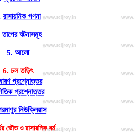
.
রাসায়নিক গণনা
 তাপের ঘটনাসমূহ
5.
আলো
6. চল তড়িৎ
ধারণ প্রশ্নোত্তর
িতিক প্রশ্নোত্তর
পরমাণুর নিউক্লিয়াস
থের ভৌত ও রাসায়নিক ধর্ম