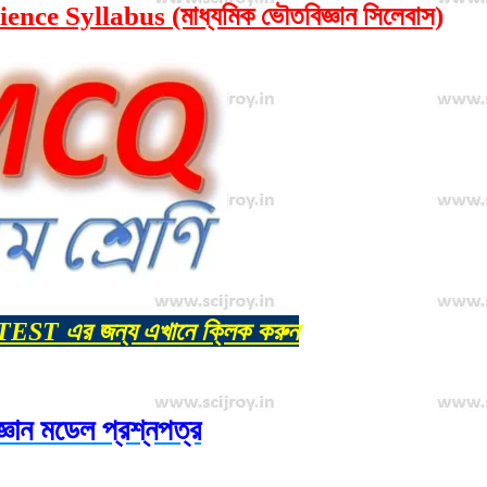
e Syllabus (মাধ্যমিক ভৌতবিজ্ঞান সিলেবাস)
TEST এর জন্য এখানে ক্লিক করুন
্ঞান মডেল প্রশ্নপত্র