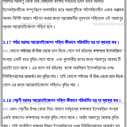
গ্যাসীয় পরমাণু থেকে তার যোজ্যতা কক্ষের সবচেয়ে দুর্বল ভাবে আবদ্ধ
ইলেকট্রনটিকে সম্পূর্ণরূপে অপসারিত করে পরমাণুটিকে গতিশক্তিহীন একক ধনাত্মক
আধান বিশিষ্ট আয়নে পরিণত করার জন্য প্রয়োজনীয় ন্যূনতম শক্তিকে ওই পরমাণুর
প্রথম আয়োনাইজেশন শক্তি বলে।
3.17 পর্যায় বরাবর আয়োনাইজেশন শক্তি কীভাবে পরিবর্তিত হয় তা ব্যাখ্যা কর।
=> কোনো পর্যায়ের বাঁ দিক থেকে ডান দিকে গেলে সর্ব বহিঃস্থ কক্ষপথে ইলেকট্রন
সংখ্যা একটি করে বৃদ্ধি পেতে থাকে এবং কুলম্বীয় বলের জন্য পরমাণুর আকার টি
ছোটো হতে থাকে। এর ফলে সর্ব বহিঃস্থ কক্ষে অবস্থিত ইলেকট্রনের ওপর
নিউক্লিয়াসের আকর্ষণ বল বৃদ্ধি পায়। তাই কোনো পর্যায়ের বাঁ দিক থেকে ডান দিকে
গেলে এর জন্য আয়োনাইজেশন শক্তিও বৃদ্ধি পায় ।
3.18 শ্রেণী বরাবর আয়োনাইজেশন শক্তি কীভাবে পরিবর্তিত হয় তা ব্যাখ্যা কর।
=> কোন শ্রেণীর উপর থেকে নিচে নামলে সর্ববৃহস্থ কক্ষপথে ইলেকট্রন সংখ্যা
একই থাকলেও কক্ষপথের সংখ্যা বৃদ্ধি পেতে থাকে। অর্থাৎ পরমাণুর আকার বৃদ্ধি
পায়। তাই সর্বোহিত কক্ষপথ স্থিত ইলেকট্রনের ওপর নিউক্লিয়াসের আকর্ষণ বল