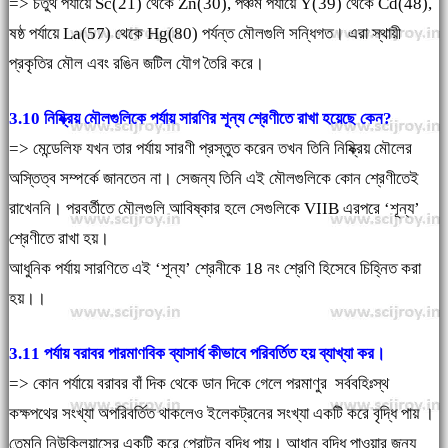
=> চতুর্থ পর্যায়ে Sc(21) থেকে Zn(30), পঞ্চম পর্যায়ে Y(39) থেকে Cd(48),
ষষ্ঠ পর্যায়ে La(57) থেকে Hg(80) পর্যন্ত মৌলগুলি সন্ধিগত। এরা স্থায়ী
প্রকৃতির মৌল এবং রঙিন জটিল যৌগ তৈরি করে।
3.10 নিষ্ক্রিয় মৌলগুলিকে পর্যায় সারণির শূন্য শ্রেণীতে রাখা হয়েছে কেন?
=> মেন্ডেলিফ যখন তার পর্যায় সারণী প্রস্তুত করেন তখন তিনি নিষ্ক্রিয় মৌলের
অস্তিত্ব সম্পর্কে জানতেন না। সেজন্য তিনি এই মৌলগুলিকে কোন শ্রেণীতেই
রাখেননি। পরবর্তীতে মৌলগুলি আবিষ্কার হলে সেগুলিকে VIIB এরপরে ‘শূন্য’
শ্রেণীতে রাখা হয়।
আধুনিক পর্যায় সারণিতে এই ‘শূন্য’ শ্রেনীকে 18 নং শ্রেণি হিসেবে চিহ্নিত করা
হয়।।
3.11 পর্যায় বরাবর পারমাণবিক ব্যাসার্ধ কীভাবে পরিবর্তিত হয় ব্যাখ্যা কর।
=> কোন পর্যায়ে বরাবর বাঁ দিক থেকে ডান দিকে গেলে পরমাণুর সর্ববহিঃস্থ
কক্ষপথের সংখ্যা অপরিবর্তিত থাকলেও ইলেকট্রনের সংখ্যা একটি করে বৃদ্ধি পায় ।
তেমনি নিউক্লিয়াসের একটি করে প্রোটন বৃদ্ধি পায়। আধান বৃদ্ধি পাওয়ার জন্য