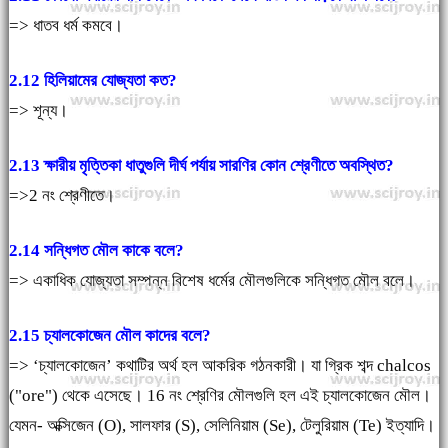
=> ধাতব ধর্ম কমবে।
2.12 হিলিয়ামের যোজ্যতা কত?
=> শূন্য।
2.13 ক্ষারীয় মৃত্তিকা ধাতুগুলি দীর্ঘ পর্যায় সারণির কোন শ্রেণীতে অবস্থিত?
=>2 নং শ্রেণীতে।
2.14 সন্ধিগত মৌল কাকে বলে?
=> একাধিক যোজ্যতা সম্পন্ন বিশেষ ধর্মের মৌলগুলিকে সন্ধিগত মৌল বলে।
2.15 চ্যালকোজেন মৌল কাদের বলে?
=> ‘চ্যালকোজেন’ কথাটির অর্থ হল আকরিক গঠনকারী। যা গ্রিক শব্দ chalcos
("ore") থেকে এসেছে। 16 নং শ্রেণির মৌলগুলি হল এই চ্যালকোজেন মৌল।
যেমন- অক্সিজেন (O), সালফার (S), সেলিনিয়াম (Se), টেলুরিয়াম (Te) ইত্যাদি।