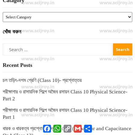
Catagory
Catagory
খোঁজ করুন
Search
for:
Recent Posts
চল তড়িৎ-দশম শ্রেণি (Class 10)- প্রশ্নোত্তর
পরীক্ষাগার ও রাসায়নিক শিল্পে অজৈব রসায়ন Class 10 Physical Science-
Part 2
পরীক্ষাগার ও রাসায়নিক শিল্পে অজৈব রসায়ন Class 10 Physical Science-
Part 1
F
W
C
G
S
ধারক ও ধারকত্ব প্রশ্নোত্তর দ্বাদশ শ্রেণি (Capacitor and Capacitance
a
h
o
m
h