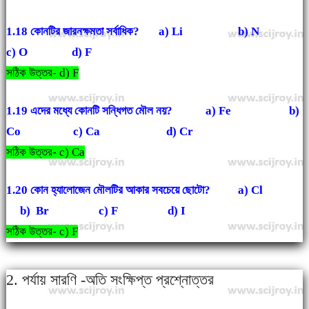
1.18 কোনটির জারনক্ষমতা সর্বাধিক? a) Li b) N
c) O d) F
সঠিক উত্তর- d) F
1.19 এদের মধ্যে কোনটি সন্ধিগত মৌল নয়? a) Fe b)
Co c) Ca d) Cr
সঠিক উত্তর- c) Ca
1.20 কোন হ্যালোজেন মৌলটির আকার সবচেয়ে ছোটো? a) Cl
b) Br c) F d) I
সঠিক উত্তর- c) F
2. পর্যায় সারণি -অতি সংক্ষিপ্ত প্রশ্নোত্তর