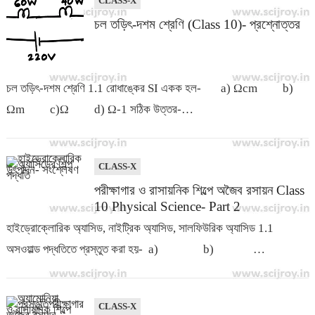
CLASS-X
চল তড়িৎ-দশম শ্রেণি (Class 10)- প্রশ্নোত্তর
চল তড়িৎ-দশম শ্রেণি 1.1 রোধাঙ্কের SI একক হল- a) Ωcm b)
Ωm c)Ω d) Ω-1 সঠিক উত্তর-…
CLASS-X
পরীক্ষাগার ও রাসায়নিক শিল্পে অজৈব রসায়ন Class
10 Physical Science- Part 2
হাইড্রোক্লোরিক অ্যাসিড, নাইট্রিক অ্যাসিড, সালফিউরিক অ্যাসিড 1.1
অসওয়াল্ড পদ্ধতিতে প্রস্তুত করা হয়- a) b) …
CLASS-X