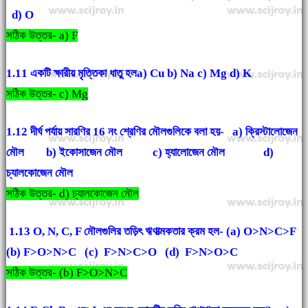
d) O
সঠিক উত্তর- a) F
1.11 একটি ক্ষারীয় মৃত্তিকা ধাতু হলa) Cu b) Na c) Mg
d) K
সঠিক উত্তর- c) Mg
1.12 দীর্ঘ পর্যায় সারণির 16 নং শ্রেণির মৌলগুলিকে বলা হয়-
a) ক্রিস্টালোজেন
মৌল b) ইকোসাজেন মৌল c) হ্যালোজেন মৌল d)
চ্যালকোজেন মৌল
সঠিক উত্তর- d) চ্যালকোজেন মৌল
1.13 O, N, C, F মৌলগুলির তড়িৎ ঋণাত্মকতার ক্রম হল- (a)
O>N>C>F
(b) F>O>N>C (c) F>N>C>O (d) F>N>O>C
সঠিক উত্তর- (b) F>O>N>C