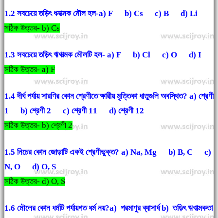
1.2 সবচেয়ে তড়িৎ ধনাত্মক মৌল হল-a) F b) Cs c) B d) Li
সঠিক উত্তর- b) Cs
1.3 সবচেয়ে তড়িৎ ঋণাত্মক মৌলটি হল- a) F b) Cl c) O
d) I
সঠিক উত্তর- a) F
1.4 দীর্ঘ পর্যায় সারণির কোন শ্রেণীতে ক্ষারীয় মৃত্তিকা ধাতুগুলি অবস্থিত? a) শ্রেণী
1 b) শ্রেণী 2 c) শ্রেণী 11
d) শ্রেণী 12
সঠিক উত্তর- b) শ্রেণী 2
1.5 নিচের কোন জোড়াটি একই শ্রেণীভুক্ত? a) Na, Mg b) B, C c)
N, O
d) O, S
সঠিক উত্তর- d) O, S
1.6 মৌলের কোন ধর্মটি পর্যায়গত ধর্ম নয়?a) পরমাণুর ব্যাসার্ধ b) তড়িৎ ঋণাত্মকতা