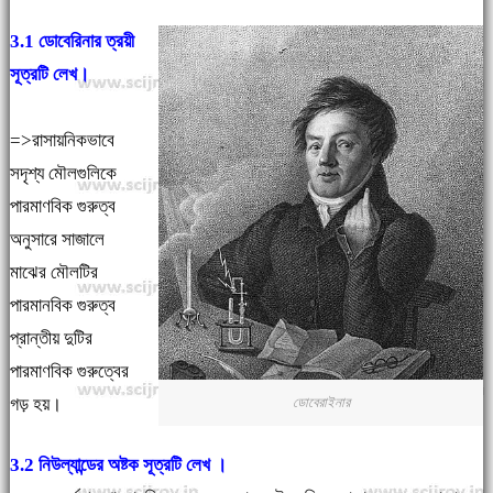
3.1 ডোবেরিনার ত্রয়ী
সূত্রটি লেখ।
=>রাসায়নিকভাবে
সদৃশ্য মৌলগুলিকে
পারমাণবিক গুরুত্ব
অনুসারে সাজালে
মাঝের মৌলটির
পারমানবিক গুরুত্ব
প্রান্তীয় দুটির
পারমাণবিক গুরুত্বের
ডোবেরাইনার
গড় হয়।
3.2 নিউল্যান্ডের অষ্টক সূত্রটি লেখ ।