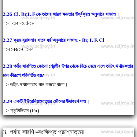
2.26 Cl, Br,I, F কে তাদের জারণ ক্ষমতার উর্ধ্বক্রম অনুসারে সাজাও।
=> I<Br<Cl<F
2.27 ক্রম হ্রাসমান ধাতব ধর্ম অনুসারে সাজাও:- Br, I, F, Cl
=>I>Br>Cl>F
2.28 পর্যায় সারণিতে কোনো শ্রেণীর উপর থেকে নিচে নেমে এলে তড়িৎ ঋণাত্মকতার
মান কীরূপে পরিবর্তিত হয়?
=> তড়িৎ ঋণাত্মকতার মান কমতে থাকে।
2.29 একটি ইউরেনিয়ামোত্তর মৌলের উদাহরণ দাও।
=> প্লুটোনিয়াম (Pu)
3. পর্যায় সারণি -সংক্ষিপ্ত প্রশ্নোত্তর