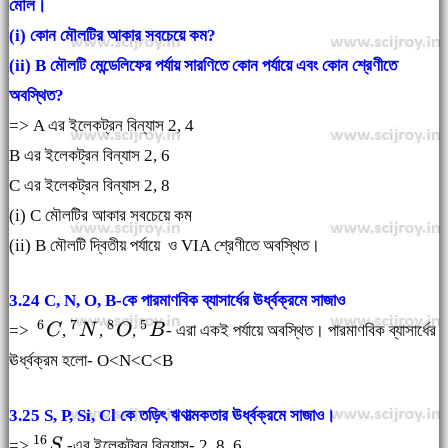
মৌল।
(i) কোন মৌলটির আকার সবচেয়ে কম?
(ii) B মৌলটি মেন্ডেলিফের পর্যায় সারণিতে কোন পর্যায়ে এবং কোন শ্রেণীতে
অবস্থিত?
=> A এর ইলেকট্রন বিন্যাস 2, 4
B এর ইলেকট্রন বিন্যাস 2, 6
C এর ইলেকট্রন বিন্যাস 2, 8
(i) C মৌলটির আকার সবচেয়ে কম
(ii) B মৌলটি দ্বিতীয় পর্যায়ে ও VIA শ্রেণীতে অবস্থিত।
3.24 C, N, O, B-কে পারমাণবিক ব্যাসার্ধের ঊর্ধ্বক্রমে সাজাও
{}^{6}C
{}^{7}N
{}^{8}O
{}^{5}B
6
7
8
5
=>
C
,
N
,
O
,
B
- এরা একই পর্যায়ে অবস্থিত। পারমাণবিক ব্যাসার্ধের
ঊর্ধ্বক্রম হলো- O<N<C<B
3.25 S, P, Si, Cl কে তড়িৎ ঋণাত্মকতার ঊর্ধ্বক্রমে সাজাও।
{}^{16}S
16
=>
S
-এর ইলেকট্রন বিন্যাস- 2, 8, 6