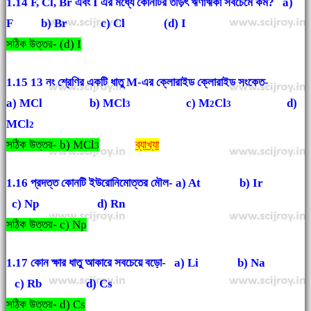
1.14 F, Cl, Br এবং I এর মধ্যে কোনটির তড়িৎ ঋণাঋকা সবচেমে কম? a)
F b) Br c) Cl (d) I
সঠিক উত্তর- (d) I
1.15 13 নং শ্রেণির একটি ধাতু M-এর ক্লোরাইড ক্লোরাইড সংকেত-
a) MCl b) MCl
c) M
Cl
d)
3
2
3
MCl
2
সঠিক উত্তর- b) MCl
ব্যাখ্যা
3
1.16 প্রদত্ত কোনটি ইউরোনিমোত্তর মৌল- a) At b) Ir
c) Np d) Rn
সঠিক উত্তর- c) Np
1.17 কোন ক্ষার ধাতু আকারে সবচেয়ে বড়ো- a) Li b) Na
c) Rb d) Cs
সঠিক উত্তর- d) Cs