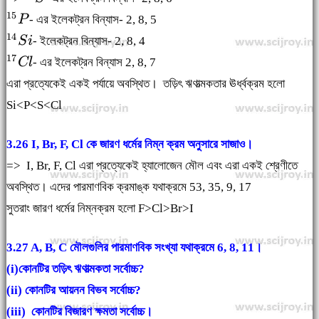
{}^{15}P
15
P
- এর ইলেকট্রন বিন্যাস- 2, 8, 5
{}^{14}Si
14
S
i
- ইলেকট্রন বিন্যাস- 2, 8, 4
{}^{17}Cl
17
Cl
- এর ইলেকট্রন বিন্যাস 2, 8, 7
এরা প্রত্যেকেই একই পর্যায়ে অবস্থিত। তড়িৎ ঋণাত্মকতার ঊর্ধ্বক্রম হলো
Si<P<S<Cl
3.26 I, Br, F, Cl কে জারণ ধর্মের নিম্ন ক্রম অনুসারে সাজাও।
=> I, Br, F, Cl এরা প্রত্যেকেই হ্যালোজেন মৌল এবং এরা একই শ্রেণীতে
অবস্থিত। এদের পারমাণবিক ক্রমাঙ্ক যথাক্রমে 53, 35, 9, 17
সুতরাং জারণ ধর্মের নিম্নক্রম হলো F>Cl>Br>I
3.27 A, B, C মৌলগুলির পারমাণবিক সংখ্যা যথাক্রমে 6, 8, 11।
(i)কোনটির তড়িৎ ঋণাত্মকতা সর্বোচ্চ?
(ii) কোনটির আয়নন বিভব সর্বোচ্চ?
(iii) কোনটির বিজারণ ক্ষমতা সর্বোচ্চ।