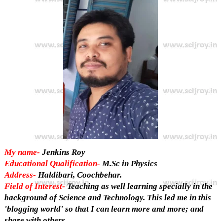
o
A
i
o
p
n
k
p
k
My name-
Jenkins Roy
Educational Qualification-
M.Sc in Physics
Address-
Haldibari, Coochbehar.
Field of Interest-
Teaching as well learning specially in the
background of Science and Technology. This led me in this
'blogging world' so that I can learn more and more; and
share with others
.