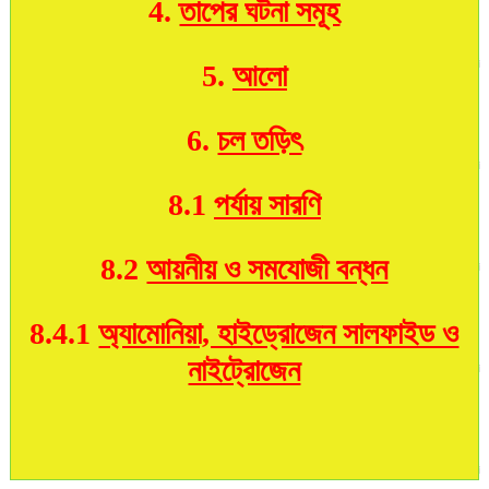
4.
তাপের ঘটনা সমূহ
5.
আলো
6.
চল তড়িৎ
8.1
পর্যায় সারণি
8.2
আয়নীয় ও সমযোজী বন্ধন
8.4.1
অ্যামোনিয়া, হাইড্রোজেন সালফাইড ও
নাইট্রোজেন