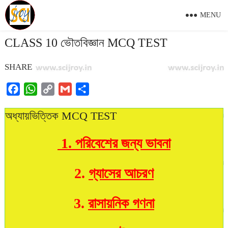
MENU
CLASS 10 ভৌতবিজ্ঞান MCQ TEST
SHARE
F
W
C
G
S
a
h
o
m
h
অধ্যায়ভিত্তিক MCQ TEST
c
a
p
a
a
e
t
y
i
r
1. পরিবেশের জন্য ভাবনা
b
s
L
l
e
o
A
i
o
p
n
2.
গ্যাসের আচরণ
k
p
k
3.
রাসায়নিক গণনা