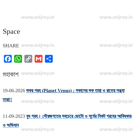
Space
SHARE
F
W
C
G
S
a
h
o
m
h
মহাকাশ
c
a
p
a
a
e
t
y
i
r
b
s
L
l
e
19-06-2026
শুক্র গ্রহ (Planet Venus) : সকালের শুক তারা ও রাতের সন্ধ্যা
o
A
i
তারা!!
o
p
n
k
p
k
11-09-2023
বুধ গ্রহ। সৌরজগতের সবচেয়ে ছোটো ও সূর্যের নিকট গ্রহের আবিষ্কার
ও অভিযান