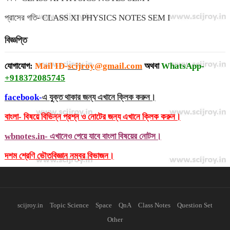
প্রাসের গতি- CLASS XI PHYSICS NOTES SEM I
বিজ্ঞপ্তি
যোগাযোগ:
Mail ID-
scijroy@gmail.com
অথবা
WhatsApp-
+918372085745
facebook-
এ যুক্ত থাকার জন্য এখানে ক্লিক করুন।
বাংলা- বিষয়ে বিভিন্ন প্রশ্ন ও নোটের জন্য এখানে ক্লিক করুন।
wbnotes.in- এখানেও পেয়ে যাবে বাংলা বিষয়ের নোটস।
দশম শ্রেণি ভৌতবিজ্ঞান নম্বর বিভাজন।
scijroy.in
Topic Science
Space
QnA
Class Notes
Question Set
Other