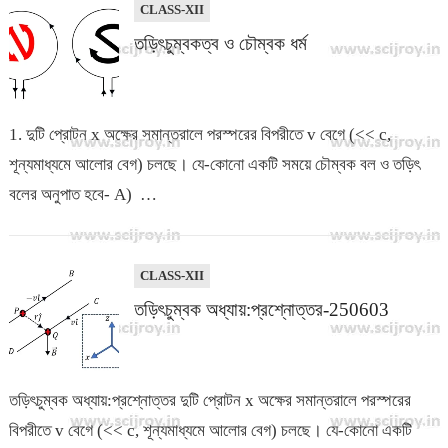
CLASS-XII
তড়িৎচুম্বকত্ব ও চৌম্বক ধর্ম
1. দুটি প্রোটন x অক্ষের সমান্তরালে পরস্পরের বিপরীতে v বেগে (<< c,
শূন্যমাধ্যমে আলোর বেগ) চলছে। যে-কোনো একটি সময়ে চৌম্বক বল ও তড়িৎ
বলের অনুপাত হবে- A) …
CLASS-XII
তড়িৎচুম্বক অধ্যায়:প্রশ্নোত্তর-250603
তড়িৎচুম্বক অধ্যায়:প্রশ্নোত্তর দুটি প্রোটন x অক্ষের সমান্তরালে পরস্পরের
বিপরীতে v বেগে (<< c, শূন্যমাধ্যমে আলোর বেগ) চলছে। যে-কোনো একটি