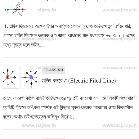
1. তড়িৎ দ্বিমেরুর অক্ষের উপর অবস্থিত কোনো বিন্দুতে তড়িৎক্ষেত্র নির্ণয়- ধরি,
কোনো তড়িৎ দ্বিমেরু ধনাত্মক ও ঋণাত্মক আধানের মান যথাক্রমে +q ও -q। এদের
মধ্যে দূরত্ব হলে তড়িৎ…
CLASS-XII
তড়িৎ বলরেখা (Electric Filed Line)
তড়িৎ বলরেখা কাকে বলে? তড়িৎক্ষেত্রে প্রতিটি বলরেখা হল এমন একটি রেখা যার
প্রতিটি বিন্দুতে অঙ্কিত স্পর্শক ওই বিন্দুতে মুক্ত ধনাত্মক আধানের ওপর ক্রিয়াশীল
বলের, অর্থাৎ তড়িৎক্ষেত্রের অভিমুখ নির্দেশ…