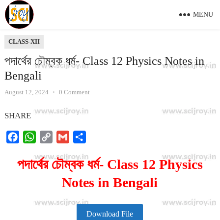
MENU
CLASS-XII
পদার্থের চৌম্বক ধর্ম- Class 12 Physics Notes in
Bengali
August 12, 2024
•
0 Comment
SHARE
F
W
C
G
S
a
h
o
m
h
পদার্থের চৌম্বক ধর্ম- Class 12 Physics
c
a
p
a
a
e
t
y
i
r
Notes in Bengali
b
s
L
l
e
o
A
i
o
p
n
Download File