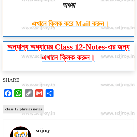
অথবা
এখানে ক্লিক করে Mail করুন।
অন্যান্য অধ্যায়ের Class 12-Notes-এর জন্য
এখানে ক্লিক করুন।
SHARE
F
W
C
G
S
a
h
o
m
h
c
a
p
a
a
class 12 physics notes
e
t
y
i
r
b
s
L
l
e
scijroy
o
A
i