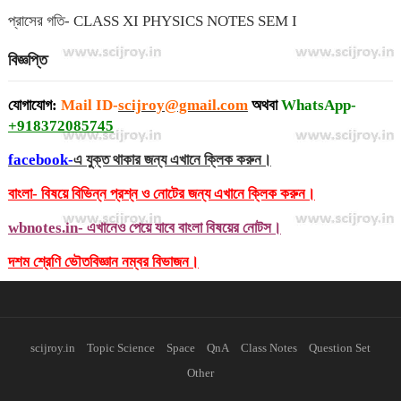
প্রাসের গতি- CLASS XI PHYSICS NOTES SEM I
বিজ্ঞপ্তি
যোগাযোগ:
Mail ID-
scijroy@gmail.com
অথবা
WhatsApp-
+918372085745
facebook-
এ যুক্ত থাকার জন্য এখানে ক্লিক করুন।
বাংলা- বিষয়ে বিভিন্ন প্রশ্ন ও নোটের জন্য এখানে ক্লিক করুন।
wbnotes.in- এখানেও পেয়ে যাবে বাংলা বিষয়ের নোটস।
দশম শ্রেণি ভৌতবিজ্ঞান নম্বর বিভাজন।
scijroy.in
Topic Science
Space
QnA
Class Notes
Question Set
Other