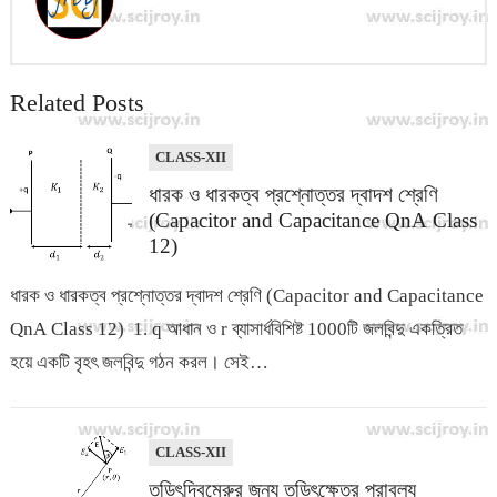
o
p
n
k
p
k
Related Posts
CLASS-XII
ধারক ও ধারকত্ব প্রশ্নোত্তর দ্বাদশ শ্রেণি
(Capacitor and Capacitance QnA Class
12)
ধারক ও ধারকত্ব প্রশ্নোত্তর দ্বাদশ শ্রেণি (Capacitor and Capacitance
QnA Class 12) 1. q আধান ও r ব্যাসার্ধবিশিষ্ট 1000টি জলবিন্দু একত্রিত
হয়ে একটি বৃহৎ জলবিন্দু গঠন করল। সেই…
CLASS-XII
তড়িৎদ্বিমেরুর জন্য তড়িৎক্ষেত্র প্রাবল্য