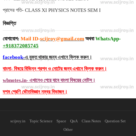
প্রাসের গতি- CLASS XI PHYSICS NOTES SEM I
বিজ্ঞপ্তি
যোগাযোগ:
Mail ID-
scijroy@gmail.com
অথবা
WhatsApp-
+918372085745
facebook-
এ যুক্ত থাকার জন্য এখানে ক্লিক করুন।
বাংলা- বিষয়ে বিভিন্ন প্রশ্ন ও নোটের জন্য এখানে ক্লিক করুন।
wbnotes.in- এখানেও পেয়ে যাবে বাংলা বিষয়ের নোটস।
দশম শ্রেণি ভৌতবিজ্ঞান নম্বর বিভাজন।
scijroy.in
Topic Science
Space
QnA
Class Notes
Question Set
Other