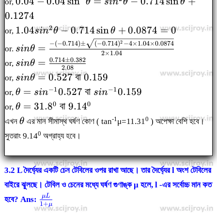
0.04-
0.04
−
0.04
s
i
n
=
−
0.714
s
i
n
+
or,
θ
s
i
n
θ
θ
sin\theta\times0.357+0.357^2
0.04\sin^2\theta=sin^2\theta-
0.1274
0.714\sin\theta+0.1274
1.04sin^2\theta-
2
1.04
−
0.714
s
i
n
+
0.0874
=
0
or,
s
i
n
θ
θ
0.714\sin\theta+0.0874=0
sin\theta=\frac{-
2
−
(
−
0.714
)
±
(
−
0.714
)
−
4
×
1.04
×
0.0874
=
or.
s
in
θ
2
×
1.04
(-0.714)\pm\sqrt{(-0.714)^2-
0.714
±
0.382
sin\theta=\frac{0.714\pm
=
or,
s
in
θ
4\times1.04\times0.0874}}
2.08
0.382 }{2.08}
sin\theta=0.527
=
0.527
বা
0.159
{2\times1.04}
or,
s
in
θ
বা\; 0.159
\theta=sin^{-1}0.527
−
1
−
1
=
0.527
বা
0.159
or,
θ
s
i
n
s
i
n
বা\;sin^{-1}0.159
\theta=31.8^0
0
0
=
31.
8
বা
9.1
4
or,
θ
বা\; 9.14^0
\theta
-1
0
এখন
θ
এর মান সীমাস্থ ঘর্ষণ কোণ ( tan
μ=11.31
) অপেক্ষা বেশি হবে।
0
সুতরাং 9.14
অগ্রাহ্য হবে।
3.2 L দৈর্ঘ্যের একটি চেন টেবিলের ওপর রাখা আছে। তার দৈর্ঘ্যের l অংশ টেবিলের
বাইরে ঝুলছে। টেবিল ও চেনের মধ্যে ঘর্ষণ গুণাঙ্ক μ হলে, l -এর সর্বোচ্চ মান কত
\frac{\mu
μL
হবে? Ans:
1
+
μ
L}