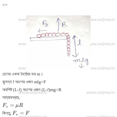
{1+\mu}
=>
চেনের একক দৈর্ঘ্যের ভর m।
ঝুলন্ত
l
অংশের ওজন mlg=F
অবশিষ্ট (L-
l
) অংশের ওজন (L-
l
)mg=R
সাম্যাবস্থায়,
F_s
=
F
μ
R
s
=
F_s
=
কিন্তু,
F
F
s