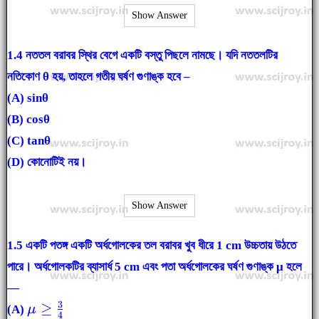
Show Answer
1.4 নততল বরাবর স্থির বেগে একটি বস্তু পিছলে নামছে। যদি নততলটির
নতিকোণ θ হয়, তাহলে গতীয় ঘর্ষণ গুণাঙ্ক হবে –
(A) sinθ
(B) cosθ
(C) tanθ
(D) কোনোটিই নয়।
Show Answer
1.5
একটি পতঙ্গ একটি অর্ধগোলকের তল বরাবর খুব ধীরে 1 cm উচ্চতায় উঠতে
পারে। অর্ধগোলকটির ব্যাসার্ধ 5 cm এবং পতা অর্ধগোলকের ঘর্ষণ গুণাঙ্ক μ হলে
—
3
\mu
≥
(A)
μ
4