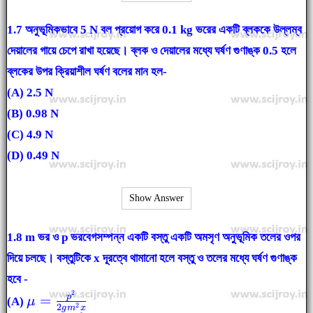
1.7
অনুভূমিকভাবে 5 N বল প্রয়োগ করে 0.1 kg ভরের একটি ব্লককে উল্লম্ব
দেয়ালের গায়ে চেপে রাখা হয়েছে। ব্লক ও দেয়ালের মধ্যে ঘর্ষণ গুণাঙ্ক 0.5 হলে
ব্লকের উপর ক্রিয়াশীল ঘর্ষণ বলের মান হল-
(A) 2.5 N
(B) 0.98 N
(C) 4.9 N
(D) 0.49 N
Show Answer
1.8 m ভর ও p ভরবেগসম্পন্ন একটি বস্তু একটি অমসৃণ অনুভূমিক তলের ওপর
দিয়ে চলছে। বস্তুটিকে x দূরত্বে থামানো হলে বস্তু ও তলের মধ্যে ঘর্ষণ গুণাঙ্ক
হবে -
2
\mu =
p
=
(A)
μ
2
2
g
m
x