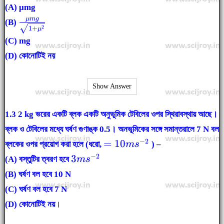
(A) μmg
\frac{\mu mg}
μ
m
g
(B)
2
1
+
μ
{\sqrt{1+\mu^2}}
(C) mg
(D) কোনোটিই নয়
Show Answer
1.3
2 kg ভরের একটি ব্লক একটি অনুভূমিক টেবিলের ওপর স্থিরাবস্থায় আছে।
ব্লক ও টেবিলের মধ্যে ঘর্ষণ গুণাঙ্ক 0.5। অনভূমিকের সঙ্গে সমান্তরালে 7 N বল
= 10
−
2
=
10
ব্লকের ওপর প্রয়োগ করা হলে (ধরো,
m
s
) –
m
3 m
−
2
3
(A) বস্তুটির ত্বরণ হবে
m
s
s^{-2}
s^{-2}
(B) ঘর্ষণ বল হবে 10 N
(C) ঘর্ষণ বল হবে 7 N
(D) কোনোটিই নয়
।