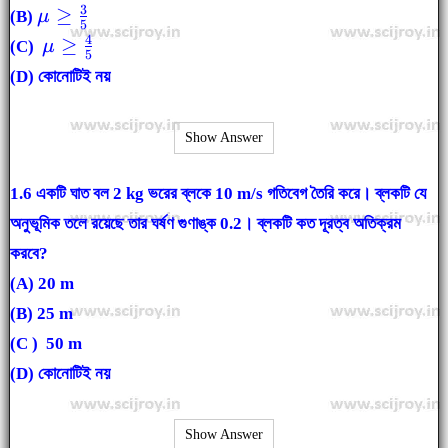
\geq
3
\mu
≥
(B)
μ
5
\frac{3}
\geq
4
\mu
≥
(C)
μ
{4}
5
\frac{3}
\geq
(D) কোনোটিই নয়
{5}
\frac{4}
{5}
Show Answer
1.6 একটি ঘাত বল 2 kg ভরের ব্লকে 10 m/s গতিবেগ তৈরি করে। ব্লকটি যে
অনুভূমিক তলে রয়েছে তার ঘর্ষণ গুণাঙ্ক 0.2। ব্লকটি কত দূরত্ব অতিক্রম
করবে?
(A)
20 m
(B) 25 m
(C ) 50 m
(D) কোনোটিই নয়
Show Answer