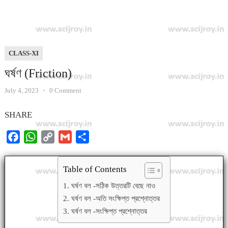
CLASS-XI
ঘর্ষণ (Friction)
July 4, 2023
•
0 Comment
SHARE
F
W
C
G
S
a
h
o
m
h
c
a
p
a
a
Table of Contents
e
t
y
i
r
1. ঘর্ষণ বল -সঠিক উত্তরটি বেছে নাও
b
s
L
l
e
2. ঘর্ষণ বল -অতি সংক্ষিপ্ত প্রশ্নোত্তর
o
A
i
3. ঘর্ষণ বল -সংক্ষিপ্ত প্রশ্নোত্তর
o
p
n