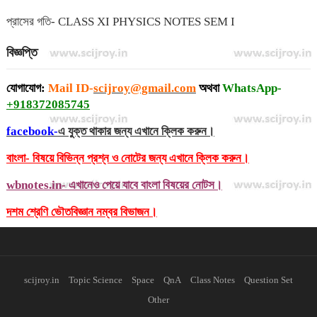
প্রাসের গতি- CLASS XI PHYSICS NOTES SEM I
বিজ্ঞপ্তি
যোগাযোগ:
Mail ID-
scijroy@gmail.com
অথবা
WhatsApp-
+918372085745
facebook-
এ যুক্ত থাকার জন্য এখানে ক্লিক করুন।
বাংলা- বিষয়ে বিভিন্ন প্রশ্ন ও নোটের জন্য এখানে ক্লিক করুন।
wbnotes.in- এখানেও পেয়ে যাবে বাংলা বিষয়ের নোটস।
দশম শ্রেণি ভৌতবিজ্ঞান নম্বর বিভাজন।
scijroy.in
Topic Science
Space
QnA
Class Notes
Question Set
Other