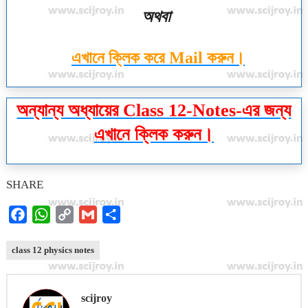
অথবা
এখানে ক্লিক করে Mail করুন।
অন্যান্য অধ্যায়ের Class 12-Notes-এর জন্য
এখানে ক্লিক করুন।
SHARE
F
W
C
G
S
a
h
o
m
h
c
a
p
a
a
class 12 physics notes
e
t
y
i
r
b
s
L
l
e
scijroy
o
A
i