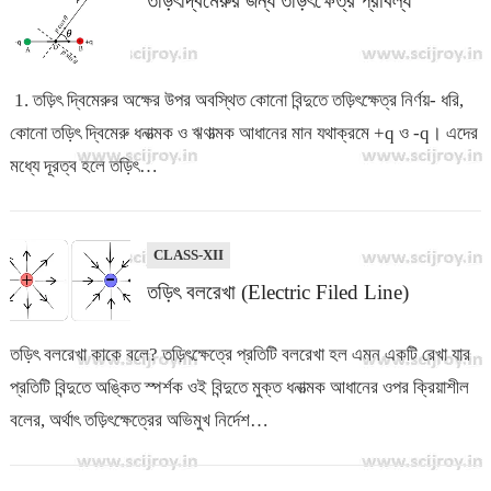
তড়িৎদ্বিমেরুর জন্য তড়িৎক্ষেত্র প্রাবল্য
1. তড়িৎ দ্বিমেরুর অক্ষের উপর অবস্থিত কোনো বিন্দুতে তড়িৎক্ষেত্র নির্ণয়- ধরি,
কোনো তড়িৎ দ্বিমেরু ধনাত্মক ও ঋণাত্মক আধানের মান যথাক্রমে +q ও -q। এদের
মধ্যে দূরত্ব হলে তড়িৎ…
CLASS-XII
তড়িৎ বলরেখা (Electric Filed Line)
তড়িৎ বলরেখা কাকে বলে? তড়িৎক্ষেত্রে প্রতিটি বলরেখা হল এমন একটি রেখা যার
প্রতিটি বিন্দুতে অঙ্কিত স্পর্শক ওই বিন্দুতে মুক্ত ধনাত্মক আধানের ওপর ক্রিয়াশীল
বলের, অর্থাৎ তড়িৎক্ষেত্রের অভিমুখ নির্দেশ…