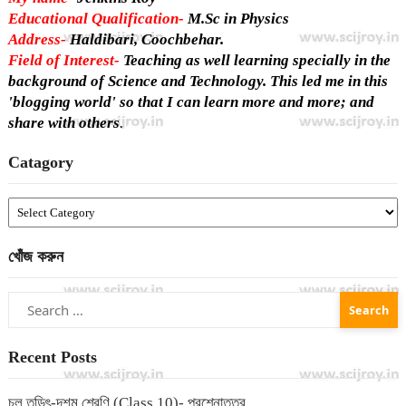
Educational Qualification-
M.Sc in Physics
Address-
Haldibari, Coochbehar.
Field of Interest-
Teaching as well learning specially in the
background of Science and Technology. This led me in this
'blogging world' so that I can learn more and more; and
share with others
.
Catagory
Catagory
খোঁজ করুন
Search
for:
Recent Posts
চল তড়িৎ-দশম শ্রেণি (Class 10)- প্রশ্নোত্তর