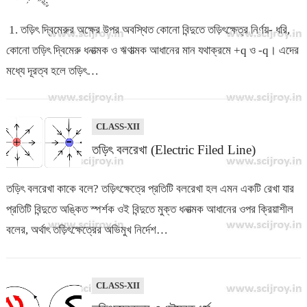
1. তড়িৎ দ্বিমেরুর অক্ষের উপর অবস্থিত কোনো বিন্দুতে তড়িৎক্ষেত্র নির্ণয়- ধরি,
কোনো তড়িৎ দ্বিমেরু ধনাত্মক ও ঋণাত্মক আধানের মান যথাক্রমে +q ও -q। এদের
মধ্যে দূরত্ব হলে তড়িৎ…
CLASS-XII
তড়িৎ বলরেখা (Electric Filed Line)
তড়িৎ বলরেখা কাকে বলে? তড়িৎক্ষেত্রে প্রতিটি বলরেখা হল এমন একটি রেখা যার
প্রতিটি বিন্দুতে অঙ্কিত স্পর্শক ওই বিন্দুতে মুক্ত ধনাত্মক আধানের ওপর ক্রিয়াশীল
বলের, অর্থাৎ তড়িৎক্ষেত্রের অভিমুখ নির্দেশ…
CLASS-XII