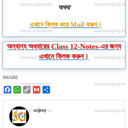
অথবা
এখানে ক্লিক করে Mail করুন।
অন্যান্য অধ্যায়ের Class 12-Notes-এর জন্য
এখানে ক্লিক করুন।
SHARE
F
W
C
G
S
a
h
o
m
h
c
a
p
a
a
scijroy
e
t
y
i
r
b
s
L
l
e
o
A
i