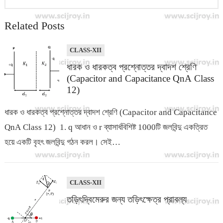
o
p
n
Related Posts
k
p
k
CLASS-XII
ধারক ও ধারকত্ব প্রশ্নোত্তর দ্বাদশ শ্রেণি
(Capacitor and Capacitance QnA Class
12)
ধারক ও ধারকত্ব প্রশ্নোত্তর দ্বাদশ শ্রেণি (Capacitor and Capacitance
QnA Class 12) 1. q আধান ও r ব্যাসার্ধবিশিষ্ট 1000টি জলবিন্দু একত্রিত
হয়ে একটি বৃহৎ জলবিন্দু গঠন করল। সেই…
CLASS-XII
তড়িৎদ্বিমেরুর জন্য তড়িৎক্ষেত্র প্রাবল্য