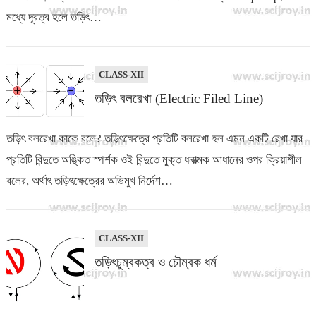
মধ্যে দূরত্ব হলে তড়িৎ…
CLASS-XII
তড়িৎ বলরেখা (Electric Filed Line)
তড়িৎ বলরেখা কাকে বলে? তড়িৎক্ষেত্রে প্রতিটি বলরেখা হল এমন একটি রেখা যার
প্রতিটি বিন্দুতে অঙ্কিত স্পর্শক ওই বিন্দুতে মুক্ত ধনাত্মক আধানের ওপর ক্রিয়াশীল
বলের, অর্থাৎ তড়িৎক্ষেত্রের অভিমুখ নির্দেশ…
CLASS-XII
তড়িৎচুম্বকত্ব ও চৌম্বক ধর্ম