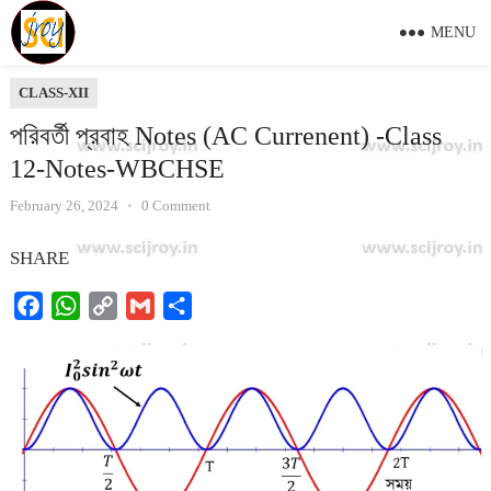
MENU
CLASS-XII
পরিবর্তী প্রবাহ Notes (AC Currenent) -Class
12-Notes-WBCHSE
February 26, 2024
•
0 Comment
SHARE
F
W
C
G
S
a
h
o
m
h
c
a
p
a
a
e
t
y
i
r
b
s
L
l
e
o
A
i
o
p
n