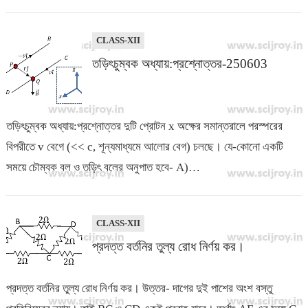
CLASS-XII
তড়িৎচুম্বক অধ্যায়:প্রশ্নোত্তর-250603
তড়িৎচুম্বক অধ্যায়:প্রশ্নোত্তর দুটি প্রোটন x অক্ষের সমান্তরালে পরস্পরের
বিপরীতে v বেগে (<< c, শূন্যমাধ্যমে আলোর বেগ) চলছে। যে-কোনো একটি
সময়ে চৌম্বক বল ও তড়িৎ বলের অনুপাত হবে- A)…
CLASS-XII
প্রদত্ত বর্তনির তুল্য রোধ নির্ণয় কর।
প্রদত্ত বর্তনির তুল্য রোধ নির্ণয় কর। উত্তর- দাগের দুই পাশের অংশ বস্তু