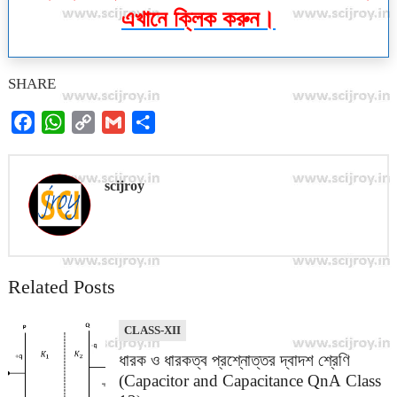
এখানে ক্লিক করুন।
SHARE
F
W
C
G
S
a
h
o
m
h
c
a
p
a
a
scijroy
e
t
y
i
r
b
s
L
l
e
o
A
i
o
p
n
Related Posts
k
p
k
CLASS-XII
ধারক ও ধারকত্ব প্রশ্নোত্তর দ্বাদশ শ্রেণি
(Capacitor and Capacitance QnA Class