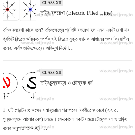
CLASS-XII
তড়িৎ বলরেখা (Electric Filed Line)
তড়িৎ বলরেখা কাকে বলে? তড়িৎক্ষেত্রে প্রতিটি বলরেখা হল এমন একটি রেখা যার
প্রতিটি বিন্দুতে অঙ্কিত স্পর্শক ওই বিন্দুতে মুক্ত ধনাত্মক আধানের ওপর ক্রিয়াশীল
বলের, অর্থাৎ তড়িৎক্ষেত্রের অভিমুখ নির্দেশ…
CLASS-XII
তড়িৎচুম্বকত্ব ও চৌম্বক ধর্ম
1. দুটি প্রোটন x অক্ষের সমান্তরালে পরস্পরের বিপরীতে v বেগে (<< c,
শূন্যমাধ্যমে আলোর বেগ) চলছে। যে-কোনো একটি সময়ে চৌম্বক বল ও তড়িৎ
বলের অনুপাত হবে- A) …