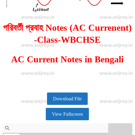
k
p
k
পরিবর্তী প্রবাহ Notes (AC Currenent)
-Class-WBCHSE
AC Current Notes in Bengali
Download File
View Fullscreen