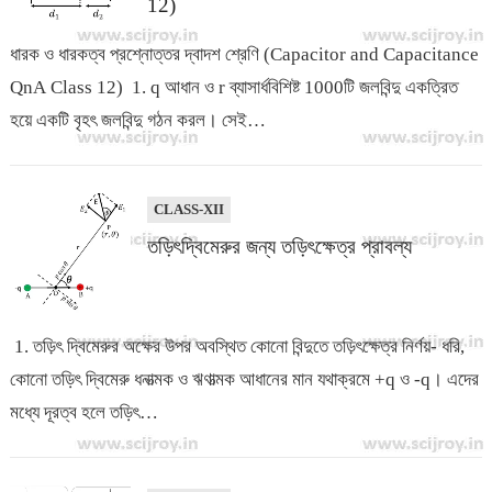
12)
ধারক ও ধারকত্ব প্রশ্নোত্তর দ্বাদশ শ্রেণি (Capacitor and Capacitance
QnA Class 12) 1. q আধান ও r ব্যাসার্ধবিশিষ্ট 1000টি জলবিন্দু একত্রিত
হয়ে একটি বৃহৎ জলবিন্দু গঠন করল। সেই…
CLASS-XII
তড়িৎদ্বিমেরুর জন্য তড়িৎক্ষেত্র প্রাবল্য
1. তড়িৎ দ্বিমেরুর অক্ষের উপর অবস্থিত কোনো বিন্দুতে তড়িৎক্ষেত্র নির্ণয়- ধরি,
কোনো তড়িৎ দ্বিমেরু ধনাত্মক ও ঋণাত্মক আধানের মান যথাক্রমে +q ও -q। এদের
মধ্যে দূরত্ব হলে তড়িৎ…