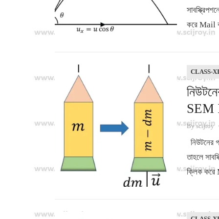
সাবস্ক্রি
করে Mail 
CLASS-X
নিউটন
SEM 
By
scijroy
নিউটনের গত
তাহলে সাব
ক্লিক করে
CLASS-X