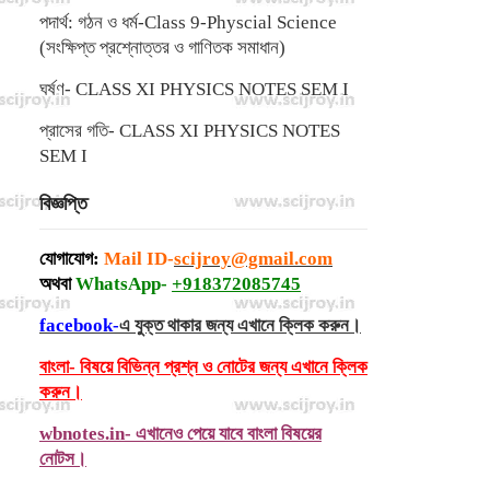
পদার্থ: গঠন ও ধর্ম-Class 9-Physcial Science
(সংক্ষিপ্ত প্রশ্নোত্তর ও গাণিতক সমাধান)
ঘর্ষণ- CLASS XI PHYSICS NOTES SEM I
প্রাসের গতি- CLASS XI PHYSICS NOTES
SEM I
বিজ্ঞপ্তি
যোগাযোগ:
Mail ID-
scijroy@gmail.com
অথবা
WhatsApp-
+918372085745
facebook-
এ যুক্ত থাকার জন্য এখানে ক্লিক করুন।
বাংলা- বিষয়ে বিভিন্ন প্রশ্ন ও নোটের জন্য এখানে ক্লিক
করুন।
wbnotes.in- এখানেও পেয়ে যাবে বাংলা বিষয়ের
নোটস।