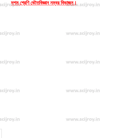
দশম শ্রেণি ভৌতবিজ্ঞান নম্বর বিভাজন।