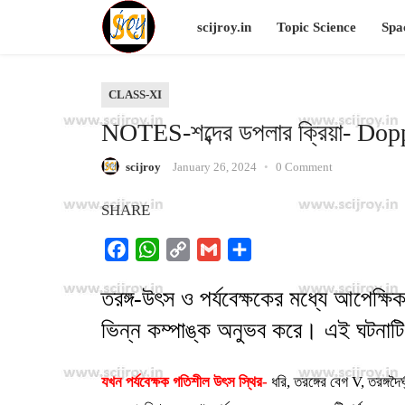
scijroy.in
Topic Science
Spa
CLASS-XI
NOTES-শব্দের ডপলার ক্রিয়া- Dop
scijroy
January 26, 2024
•
0 Comment
SHARE
F
W
C
G
S
a
h
o
m
h
তরঙ্গ-উৎস ও পর্যবেক্ষকের মধ্যে আপেক্ষি
c
a
p
a
a
e
t
y
i
r
ভিন্ন কম্পাঙ্ক অনুভব করে। এই ঘটনাট
b
s
L
l
e
o
A
i
যখন পর্যবেক্ষক গতিশীল উৎস স্থির-
ধরি, তরঙ্গের বেগ V, তরঙ্গদৈর্
o
p
n