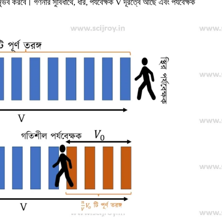
ুভব করবে। গণনার সুবিধার্থে, ধরি, পর্যবেক্ষক V দূরত্বে আছে এবং পর্যবেক্ষক