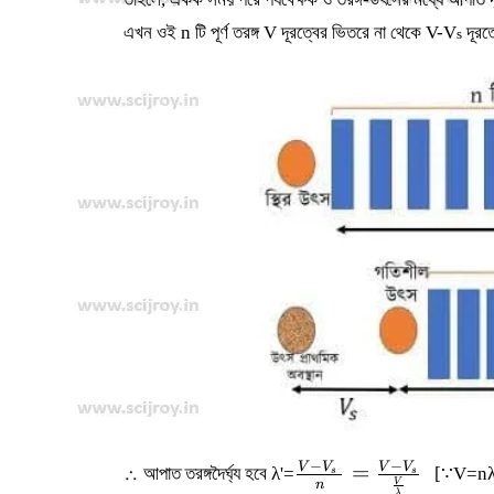
এখন ওই n টি পূর্ণ তরঙ্গ V দূরত্বের ভিতরে না থেকে V-V
দূরত
s
−
−
\frac{V-
=
V
V
V
V
∴ আপাত তরঙ্গদৈর্ঘ্য হবে λ'=
[∵V=nλ
s
s
V
n
λ