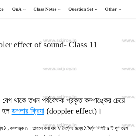
ce
QnA
Class Notes
Question Set
Other
pler effect of sound- Class 11
ক বেগ থাকে তখন পর্যবেক্ষক প্রকৃত কম্পাঙ্কের চেয়ে
ি হল
ডপলার ক্রিয়া
(doppler effect)।
ঘ্য λ , কম্পাঙ্ক n। তাহলে বলা যায় V দৈর্ঘ্যের মধ্যে λ দৈর্ঘ্য বিশিষ্ট n টি পূর্ণ তরঙ্গ