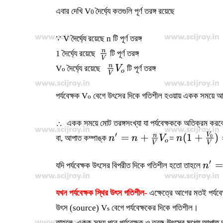
এবার দেখি V
দৈর্ঘ্যে কতগুলি পূর্ণ তরঙ্গ রয়েছে
0
∵ V দৈর্ঘ্যে রয়েছে n টি পূর্ণ তরঙ্গ
\frac{n}
n
1 দৈর্ঘ্যে রয়েছে
টি পূর্ণ তরঙ্গ
V
{V}
\frac{n}
n
V
দৈর্ঘ্যে রয়েছে
V
টি পূর্ণ তরঙ্গ
o
o
V
{V}V_o
পর্যবেক্ষক V
বেগে উৎসের দিকে গতিশীল হওয়ায় একক সময়ে 
o
∴ একক সময়ে মোট তরঙ্গসংখ্যা যা পর্যবেক্ষককে অতিক্রম করব
n' =
n(1+\fra
′
=
+
(
1
+
)
V
n
0
বা, আপাত কম্পাঙ্ক
n
n
V
=
n
o
V
V
n+\frac{n}
{V})=n(\
{V}V_o
{V})
n'=n
′
=
যদি পর্যবেক্ষক উৎসের বিপরীত দিকে গতিশীল হতো তাহলে
n
V_0
যখন পর্যবেক্ষক স্থির উৎস গতিশীল-
এক্ষেত্রে আগের মতই পর্যবেক
উৎস (source) V
বেগে পর্যবেক্ষকের দিকে গতিশীল।
s
তাহলে, একক সময় পরে পর্যবেক্ষক ও তরঙ্গ-উৎসের মধ্যে আপাত 