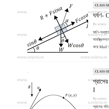
CLASS-X
ঘর্ষ
By
scijroy
ঘর্ষণ-অধ্যা
সাবস্ক্রি
করে Mail 
CLASS-X
প্রা
I
By
scijroy
প্রাসের গতি