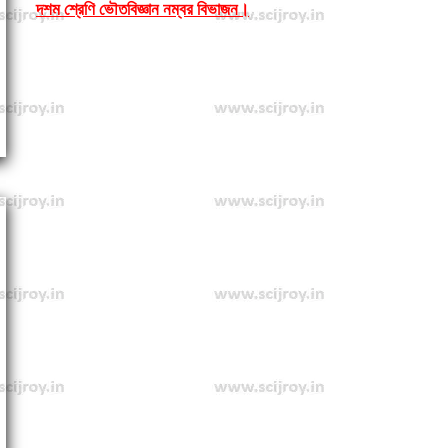
দশম শ্রেণি ভৌতবিজ্ঞান নম্বর বিভাজন।