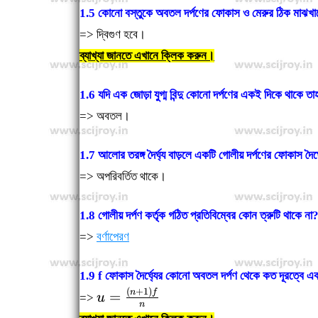
1.5 কোনো বস্তুকে অবতল দর্পণের ফোকাস ও মেরুর ঠিক মাঝখানে
=> দ্বিগুণ হবে।
ব্যাখ্যা জানতে এখানে ক্লিক করুন।
1.6 যদি এক জোড়া যুগ্ম বিন্দু কোনো দর্পণের একই দিকে থাকে তাহ
=> অবতল।
1.7 আলোর তরঙ্গ দৈর্ঘ্য বাড়লে একটি গোলীয় দর্পণের ফোকাস দৈর্ঘ
=> অপরিবর্তিত থাকে।
1.8 গোলীয় দর্পণ কর্তৃক গঠিত প্রতিবিম্বের কোন ত্রুটি থাকে না
=>
বর্ণাপেরণ
1.9 f ফোকাস দৈর্ঘ্যের কোনো অবতল দর্পণ থেকে কত দূরত্বে একটি
(
+
1
)
u=\frac{(n+1)f}
n
f
=
=>
u
n
{n}