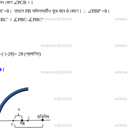
ফলন কোণ
∠
PCB = i
M’=
θ
। তাহলে PB অভিলম্বটিও ঘুরে যাবে
θ
কোণে।
∴
∠
PBP’=
θ
।
CBC’ =
∠
PBC-
∠
PBC’
( i-2
θ
)= 2
θ
(প্রমাণিত)
কর।