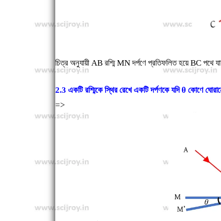
চিত্র অনুযায়ী AB রশ্মি MN দর্পণে প্রতিফলিত হয়ে BC পথ
2.3 একটি রশ্মিকে স্থির রেখে একটি দর্পণকে যদি θ কোণে ঘোরান
=>