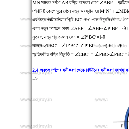
MN সমতল দর্পণে AB রশ্মির আপতন কোণ
∠
ABP = প্রতি
দর্পণটি
θ
কোণে ঘুরে গেলে নতুন অবস্থান হয় M’N’।
∠
MB
এর জন্য প্রতিফলিত রশ্মিটি BC’ পথে গেলে বিচ্যুতি কোণ=
∠
এখন নতুন আপতন কোণ
∠
ABP’=
∠
ABP-
∠
P’BP=i-
θ
।
সুতরাং, নতুন প্রতিফলন কোণ=
∠
P’BC’=i-
θ
তাহলে
∠
PBC’=
∠
P’BC’-
∠
P’BP= (i-
θ
)-
θ
=i-2
θ
প্রতিফলিত রশ্মির বিচ্যুতি =
∠
CBC’ =
∠
PBC-
∠
PBC’=i-
2.4 অবতল দর্পণের সমীকরণ থেকে নিউটনের সমীকরণ ব্যাখ্যা 
=>