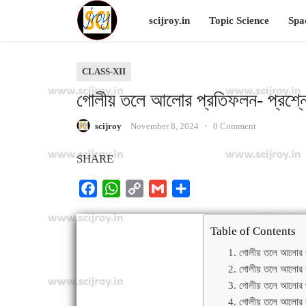
scijroy.in
Topic Science
Spa
CLASS-XII
গোলীয় তলে আলোর প্রতিফলন- প্রশ
scijroy
November 8, 2024
•
0 Comment
SHARE
F
W
C
G
S
a
h
o
m
h
c
a
p
a
a
Table of Contents
e
t
y
i
r
1. গোলীয় তলে আলোর প
b
s
L
l
e
2. গোলীয় তলে আলোর প
o
A
i
3. গোলীয় তলে আলোর প
o
p
n
4. গোলীয় তলে আলোর প