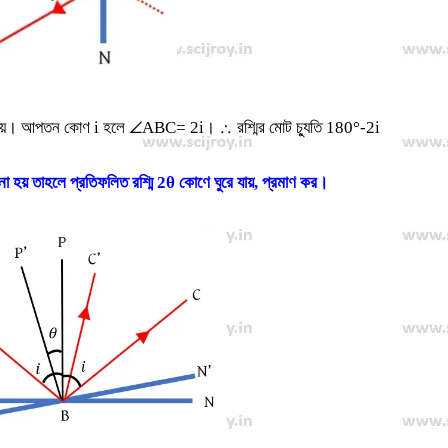
ে যায়। আপতন কোণ i হলে ∠ABC= 2i। ∴ রশ্মির মোট চ্যুতি 180°-2i
ো হয় তাহলে প্রতিফলিত রশ্মি 2θ কোণে ঘুরে যায়, প্রমাণ কর।