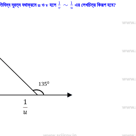
1
1
\frac{1}
∼
রতিবিম্ব দূরত্ব যথাক্রমে u ও v হলে
এর লেখচিত্র কিরূপ হবে?
v
u
{v}\sim
\frac{1}
{u}