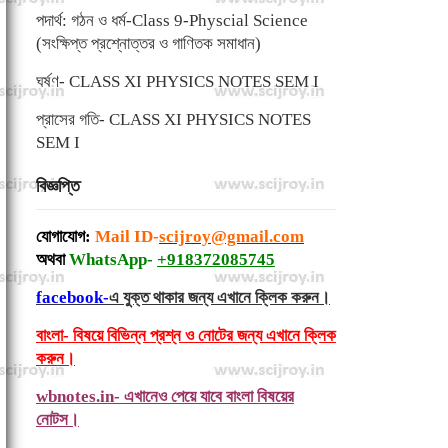
পদার্থ: গঠন ও ধর্ম-Class 9-Physcial Science
(সংক্ষিপ্ত প্রশ্নোত্তর ও গাণিতক সমাধান)
ঘর্ষণ- CLASS XI PHYSICS NOTES SEM I
প্রাসের গতি- CLASS XI PHYSICS NOTES
SEM I
বিজ্ঞপ্তি
যোগাযোগ:
Mail ID-
scijroy@gmail.com
অথবা
WhatsApp-
+918372085745
facebook-
এ যুক্ত থাকার জন্য এখানে ক্লিক করুন।
বাংলা- বিষয়ে বিভিন্ন প্রশ্ন ও নোটের জন্য এখানে ক্লিক
করুন।
wbnotes.in- এখানেও পেয়ে যাবে বাংলা বিষয়ের
নোটস।