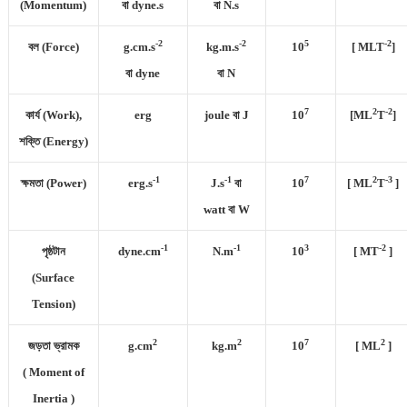
(Momentum)
বা dyne.s
বা N.s
-2
-2
5
-2
বল (Force)
g.cm.s
kg.m.s
10
[ MLT
]
বা dyne
বা N
7
2
-2
কার্য (Work),
erg
joule বা J
10
[ML
T
]
শক্তি (Energy)
-1
-1
7
2
-3
ক্ষমতা (Power)
erg.s
J.s
বা
10
[ ML
T
]
watt বা W
-1
-1
3
-2
পৃষ্ঠটান
dyne.cm
N.m
10
[ MT
]
(Surface
Tension)
2
2
7
2
জড়তা ভ্রামক
g.cm
kg.m
10
[ ML
]
( Moment of
Inertia )