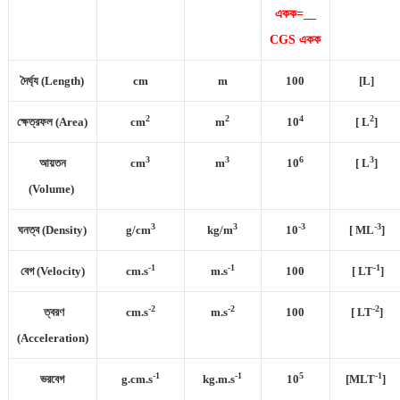
একক=__
CGS একক
দৈর্ঘ্য (Length)
cm
m
100
[L]
2
2
4
2
ক্ষেত্রফল (Area)
cm
m
10
[ L
]
3
3
6
3
আয়তন
cm
m
10
[ L
]
(Volume)
3
3
-3
-3
ঘনত্ব (Density)
g/cm
kg/m
10
[ ML
]
-1
-1
-1
বেগ (Velocity)
cm.s
m.s
100
[ LT
]
-2
-2
-2
ত্বরণ
cm.s
m.s
100
[ LT
]
(Acceleration)
-1
-1
5
-1
ভরবেগ
g.cm.s
kg.m.s
10
[MLT
]