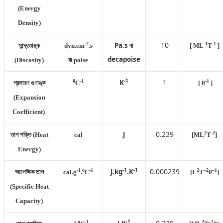
(Energy
Density)
10
-2
Pa.s বা
-1
-1
সান্দ্রতাঙ্ক
dyn.cm
.s
[ ML
T
]
decapoise
(Discosity)
বা poise
-1
1
0
-1
K
-1
প্রসারণ গুণাঙ্ক
C
[ θ
]
(Expansion
Coefficient)
0.239
J
2
-2
তাপ শক্তি (Heat
cal
[ML
T
]
Energy)
-1
-1
0.000239
-1
o
-1
J.kg
.K
2
–2
–1
আপেক্ষিক তাপ
cal.g
.
C
[L
T
θ
]
(Specific Heat
Capacity)
-1
o
-1
2
–2
–