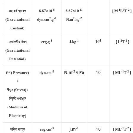
-8
-11
-1
3
-2
মহাকর্ষ ধ্রুবক
6.67×10
6.67×10
[ M
L
T
]
2
-2
2
-2
(Gravitational
dyn.cm
.g
N.m
.kg
Costant)
4
-1
-1
2
-2
মহাকর্ষীয় বিভব
erg.g
J.kg
10
[ L
T
]
(Gravitational
Potential)
-2
10
-2
N.m
বা Pa
-1
-2
চাপ ( Pressure)
dyn.cm
[ ML
T
]
/
পীড়ন (Stress) /
বিকৃতি গুণাঙ্ক
(M
odulus
of
Elasticity)
-3
10
-3
J.m
-1
-2
শক্তি ঘনত্ব
erg.cm
[ ML
T
]